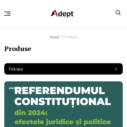
Acasă
Produse
Produse
Filtrare
ANALIZE