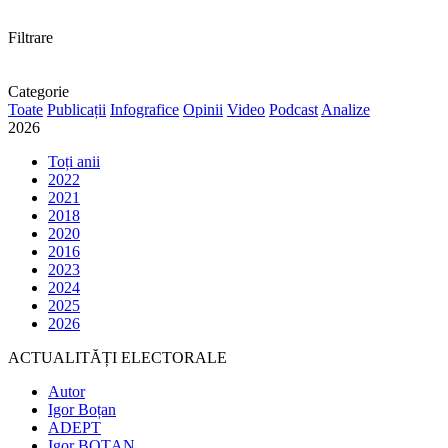
Filtrare
Categorie
Toate
Publicații
Infografice
Opinii
Video
Podcast
Analize
2026
Toți anii
2022
2021
2018
2020
2016
2023
2024
2025
2026
ACTUALITĂȚI ELECTORALE
Autor
Igor Boțan
ADEPT
Igor BOȚAN