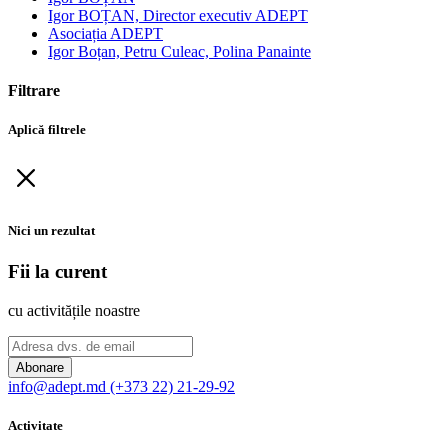
Igor BOȚAN, Director executiv ADEPT
Asociația ADEPT
Igor Boțan, Petru Culeac, Polina Panainte
Filtrare
Aplică filtrele
Nici un rezultat
Fii la curent
cu activitățile noastre
Abonare
info@adept.md
(+373 22) 21-29-92
Activitate