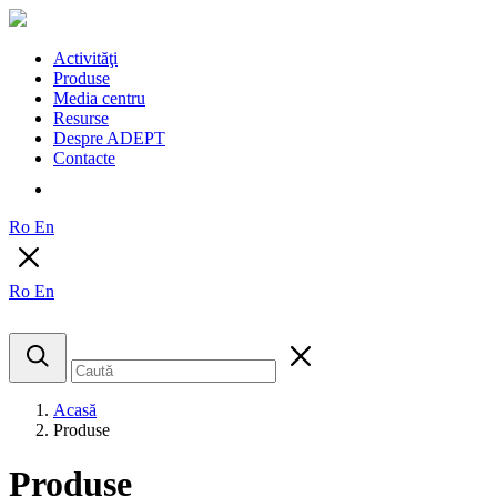
Activităţi
Produse
Media centru
Resurse
Despre ADEPT
Contacte
Ro
En
Ro
En
Acasă
Produse
Produse