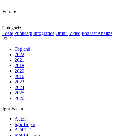
Filtrare
Categorie
Toate
Publicații
Infografice
Opinii
Video
Podcast
Analize
2021
Toți anii
2022
2021
2018
2020
2016
2023
2024
2025
2026
Igor Boțan
Autor
Igor Boțan
ADEPT
Igor BOȚAN