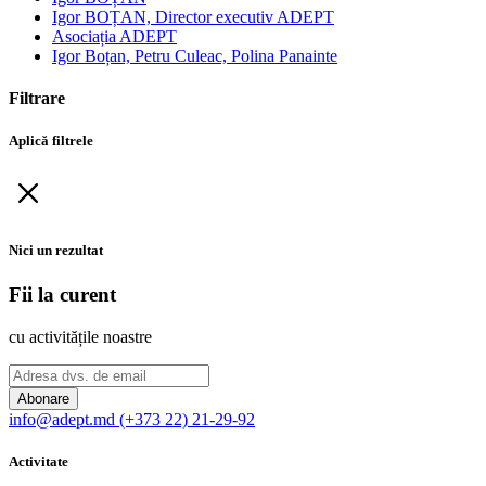
Igor BOȚAN, Director executiv ADEPT
Asociația ADEPT
Igor Boțan, Petru Culeac, Polina Panainte
Filtrare
Aplică filtrele
Nici un rezultat
Fii la curent
cu activitățile noastre
Abonare
info@adept.md
(+373 22) 21-29-92
Activitate