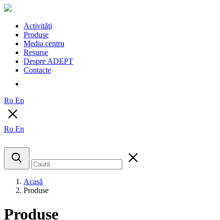
Activităţi
Produse
Media centru
Resurse
Despre ADEPT
Contacte
Ro
En
Ro
En
Acasă
Produse
Produse