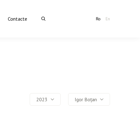
Contacte
Ro
En
2023
Igor Boțan