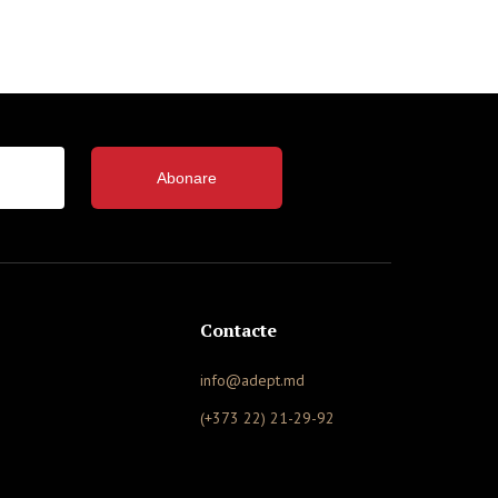
Abonare
Contacte
info@adept.md
(+373 22) 21-29-92