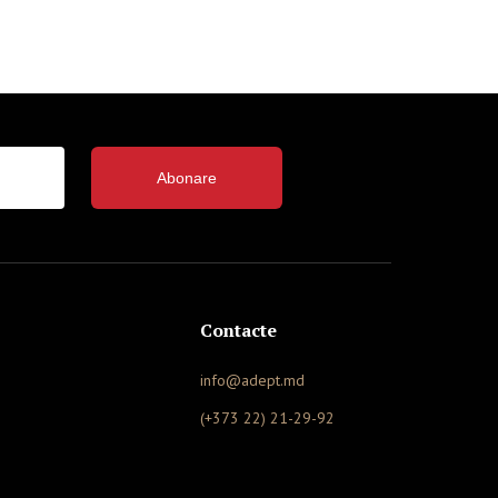
Abonare
Contacte
info@adept.md
(+373 22) 21-29-92