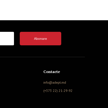
Abonare
Contacte
info@adept.md
(+373 22) 21-29-92