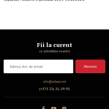
Fii la curent
cu activitățile noastre
Abonare
info@adept.md
(+373 22) 21-29-92