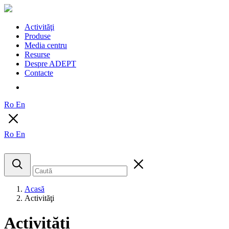
Activităţi
Produse
Media centru
Resurse
Despre ADEPT
Contacte
Ro
En
Ro
En
Acasă
Activităţi
Activităţi