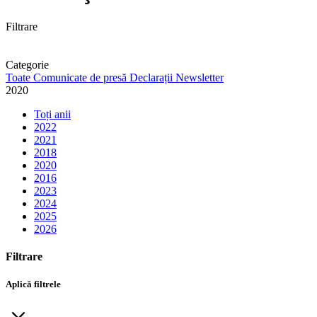
Filtrare
Categorie
Toate
Comunicate de presă
Declarații
Newsletter
2020
Toți anii
2022
2021
2018
2020
2016
2023
2024
2025
2026
Filtrare
Aplică filtrele