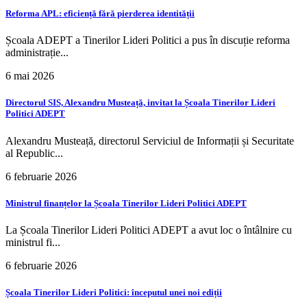
Reforma APL: eficiență fără pierderea identității
Școala ADEPT a Tinerilor Lideri Politici a pus în discuție reforma
administrație...
6 mai 2026
Directorul SIS, Alexandru Musteață, invitat la Școala Tinerilor Lideri
Politici ADEPT
Alexandru Musteață, directorul Serviciul de Informații și Securitate
al Republic...
6 februarie 2026
Ministrul finanțelor la Școala Tinerilor Lideri Politici ADEPT
La Școala Tinerilor Lideri Politici ADEPT a avut loc o întâlnire cu
ministrul fi...
6 februarie 2026
Școala Tinerilor Lideri Politici: începutul unei noi ediții