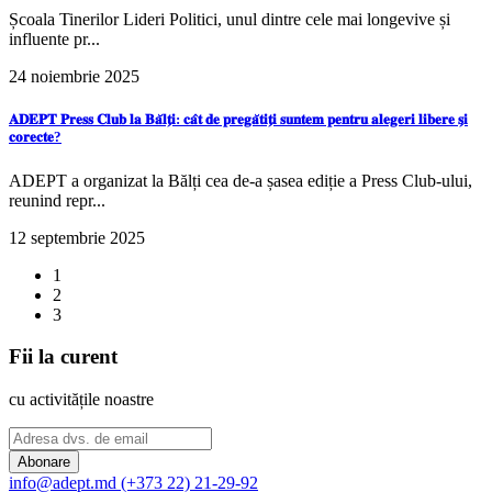
Școala Tinerilor Lideri Politici, unul dintre cele mai longevive și
influente pr...
24 noiembrie 2025
𝐀𝐃𝐄𝐏𝐓 𝐏𝐫𝐞𝐬𝐬 𝐂𝐥𝐮𝐛 𝐥𝐚 𝐁𝐚̆𝐥𝐭̗𝐢: 𝐜𝐚̂𝐭 𝐝𝐞 𝐩𝐫𝐞𝐠𝐚̆𝐭𝐢𝐭̗𝐢 𝐬𝐮𝐧𝐭𝐞𝐦 𝐩𝐞𝐧𝐭𝐫𝐮 𝐚𝐥𝐞𝐠𝐞𝐫𝐢 𝐥𝐢𝐛𝐞𝐫𝐞 𝐬̗𝐢
𝐜𝐨𝐫𝐞𝐜𝐭𝐞?
ADEPT a organizat la Bălți cea de-a șasea ediție a Press Club-ului,
reunind repr...
12 septembrie 2025
1
2
3
Fii la curent
cu activitățile noastre
Abonare
info@adept.md
(+373 22) 21-29-92