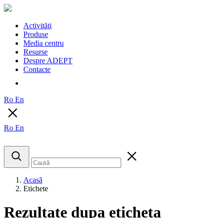
Activităţi
Produse
Media centru
Resurse
Despre ADEPT
Contacte
Ro
En
Ro
En
Acasă
Etichete
Rezultate dupa eticheta