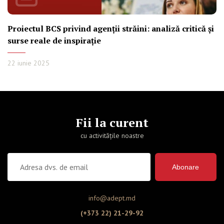
Proiectul BCS privind agenții străini: analiză critică și
surse reale de inspirație
22 iunie 2025
Fii la curent
cu activitățile noastre
Abonare
info@adept.md
(+373 22) 21-29-92