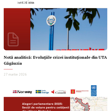
PUBLICAȚIE
Notă analitică: Evoluțiile crizei instituționale din UTA
Găgăuzia
27 martie 2026
PUBLICAȚIE