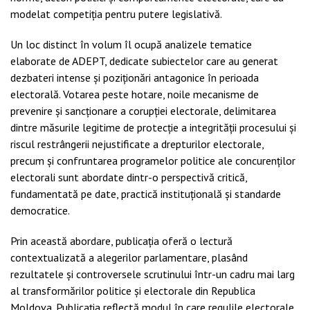
modelat
competiția pentru putere legislativă.
Un loc distinct în volum îl ocupă analizele tematice
elaborate de ADEPT, dedicate subiec
telor care au generat
dezbateri intense și poziționări antagonice în perioada
electorală.
Votarea peste hotare, noile mecanisme de
prevenire și sancționare a corupției electorale, delimitarea
dintre măsurile legitime de protecție a integrității procesului și
riscul restrânge
rii nejustificate a drepturilor electorale,
precum și confruntarea programelor politice ale
concurenților
electorali sunt abordate dintr-o perspectivă critică,
fundamentată pe date,
practică instituțională și standarde
democratice.
Prin această abordare, publicația oferă o lectură
contextualizată a alegerilor parlamentare, plasând
rezultatele și controversele scrutinului într-un cadru mai larg
al transformărilor
politice și electorale din Republica
Moldova. Publicația reflectă modul în care regulile elec
torale,